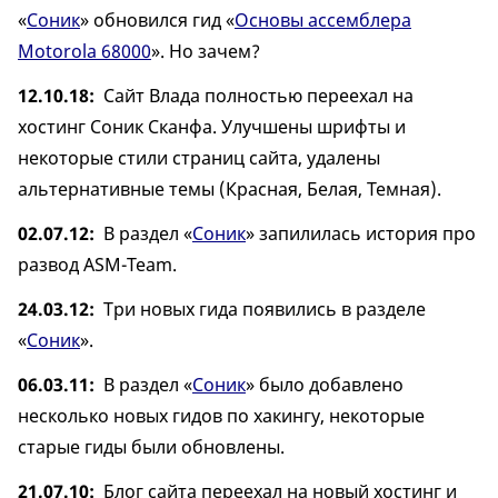
«
Соник
» обновился гид «
Основы ассемблера
Motorola 68000
». Но зачем?
12.10.18
Сайт Влада полностью переехал на
хостинг Соник Сканфа. Улучшены шрифты и
некоторые стили страниц сайта, удалены
альтернативные темы (Красная, Белая, Темная).
02.07.12
В раздел «
Соник
» запилилась история про
развод ASM-Team.
24.03.12
Три новых гида появились в разделе
«
Соник
».
06.03.11
В раздел «
Соник
» было добавлено
несколько новых гидов по хакингу, некоторые
старые гиды были обновлены.
21.07.10
Блог сайта переехал на новый хостинг и