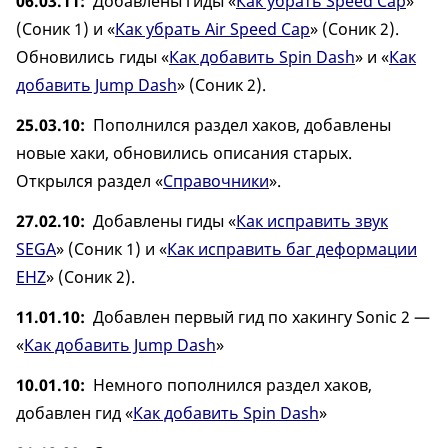
06.03.11
Добавлены гиды «
Как убрать Speed Cap
»
(Соник 1) и «
Как убрать Air Speed Cap
» (Соник 2).
Обновились гиды «
Как добавить Spin Dash
» и «
Как
добавить Jump Dash
» (Соник 2).
25.03.10
Пополнился раздел хаков, добавлены
новые хаки, обновились описания старых.
Открылся раздел «
Справочники
».
27.02.10
Добавлены гиды «
Как исправить звук
SEGA
» (Соник 1) и «
Как исправить баг деформации
EHZ
» (Соник 2).
11.01.10
Добавлен первый гид по хакингу Sonic 2 —
«
Как добавить Jump Dash
»
10.01.10
Немного пополнился раздел хаков,
добавлен гид «
Как добавить Spin Dash
»