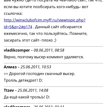
вам нужно где-то посрать на чей-либо сайт, так что,
если вы хотите пообсирать кого-нибудь- вот
ссылочка:
http://winxclubofcim.myff.ru/viewtopic.php?
id=5&p=2#p174
. Данный сайт обсирается
ежемесечно, так что пользуйтесь. Помните,
засирать этот сайт- плохо ;)
vladikcomper
–
08.06.2011, 08:58
Верно, поэтому высер-коммент удаляется.
Алмаз
–
25.06.2011, 10:53
>> Дорогой господин смачный высер.
Тролль детекдээт! D:
Ttzev
–
25.06.2011, 14:08
Да ещё какой трольЬ! D: