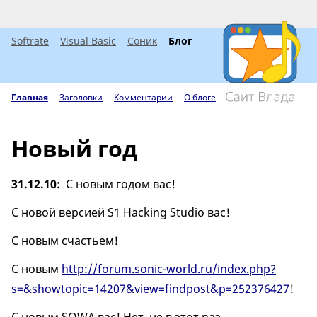
Softrate
Visual Basic
Соник
Блог
Главная
Заголовки
Комментарии
О блоге
Новый год
31.12.10
С новым годом вас!
С новой версией S1 Hacking Studio вас!
С новым счастьем!
С новым
http://forum.sonic-world.ru/index.php?
s=&showtopic=14207&view=findpost&p=252376427
!