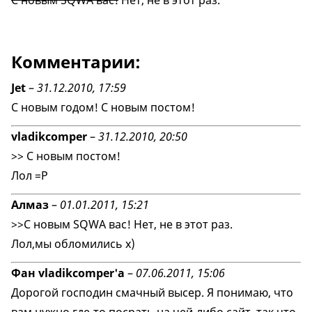
С новым SQWA вас!
Нет, не в этот раз.
Комментарии:
Jet
–
31.12.2010, 17:59
С новым годом! С новым постом!
vladikcomper
–
31.12.2010, 20:50
>> С новым постом!
Лол =Р
Алмаз
–
01.01.2011, 15:21
>>С новым SQWA вас! Нет, не в этот раз.
Лол,мы обломились х)
Фан vladikcomper'a
–
07.06.2011, 15:06
Дорогой господин смачный высер. Я понимаю, что