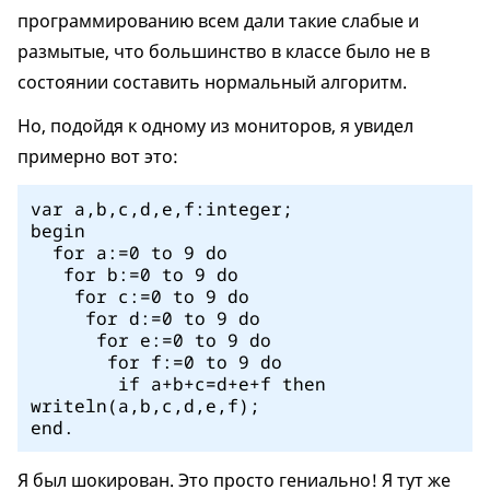
программированию всем дали такие слабые и
размытые, что большинство в классе было не в
состоянии составить нормальный алгоритм.
Но, подойдя к одному из мониторов, я увидел
примерно вот это:
var a,b,c,d,e,f:integer;
begin
for a:=0 to 9 do
for b:=0 to 9 do
for c:=0 to 9 do
for d:=0 to 9 do
for e:=0 to 9 do
for f:=0 to 9 do
if a+b+c=d+e+f then
writeln(a,b,c,d,e,f);
end.
Я был шокирован. Это просто гениально! Я тут же