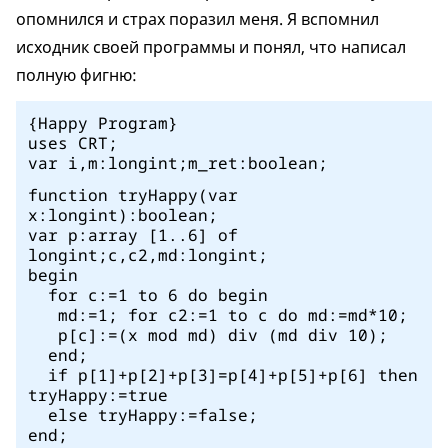
опомнился и страх поразил меня. Я вспомнил
исходник своей программы и понял, что написал
полную фигню:
{Happy Program}
uses CRT;
var i,m:longint;m_ret:boolean;
function tryHappy(var
x:longint):boolean;
var p:array [1..6] of
longint;c,c2,md:longint;
begin
for c:=1 to 6 do begin
md:=1; for c2:=1 to c do md:=md*10;
p[c]:=(x mod md) div (md div 10);
end;
if p[1]+p[2]+p[3]=p[4]+p[5]+p[6] then
tryHappy:=true
else tryHappy:=false;
end;