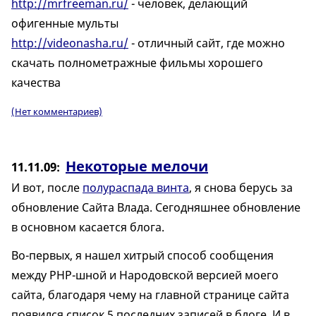
http://mrfreeman.ru/
- человек, делающий
офигенные мульты
http://videonasha.ru/
- отличный сайт, где можно
скачать полнометражные фильмы хорошего
качества
(Нет комментариев)
Некоторые мелочи
11.11.09
И вот, после
полураспада винта
, я снова берусь за
обновление Сайта Влада. Сегодняшнее обновление
в основном касается блога.
Во-первых, я нашел хитрый способ сообщения
между PHP-шной и Народовской версией моего
сайта, благодаря чему на главной странице сайта
появился список 5 последних записей в блоге. И в