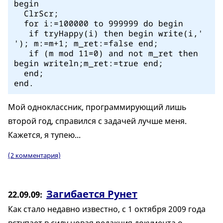
begin
ClrScr;
for i:=100000 to 999999 do begin
if tryHappy(i) then begin write(i,'
'); m:=m+1; m_ret:=false end;
if (m mod 11=0) and not m_ret then
begin writeln;m_ret:=true end;
end;
end.
Мой одноклассник, программирующий лишь
второй год, справился с задачей лучше меня.
Кажется, я тупею...
(2 комментария)
Загибается Рунет
22.09.09
Как стало недавно известно, с 1 октября 2009 года
вступает в силу новая редакция документа о