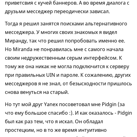
приветсвия с кучей баннеров. А во время диалога с
друзьми месседжер переодически зависал.
Тогда я решил занятся поисками альтернативного
месседжера. У многих своих знакомых я видел
Миранду, так что решил попробовать именно ее.
Но Miranda не понравилась мне с самого начала
своим недружественным серым интерфейсом. К
тому же она никак не могла подключится к серверу
при правильных UIN и пароле. К сожалению, других
месседжеров я не знал, от безысходности пришлось
снова венуться на старый.
Но тут мой друг Yanex посоветовал мне Pidgin (за
что ему большое спасибо :). И как оказалось - Pidgin
был как раз тем, что я искал. Он обладал
простецким, но в то же время интуитивно