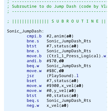
; ----------------------------------------
; Subroutine to do Jump Dash (code by Vlad
; ----------------------------------------
; ||||||||||||||| S U B R O U T I N E ||||
Sonic_JumpDash:

cmpi
.
b
	#2,anim(
a0
)    		
; 
bne
.
s
	Sonic_JumpDash_Rts	
; 
btst
    #7,status(
a0
)           
; 
bne
.
s
   Sonic_JumpDash_Rts      
; 
move
.
b
	(Ctrl_1_Press_Logical).
w
,
d
andi
.
b
	#$70,
d0
; 
beq
.
w
	Sonic_JumpDash_Rts	
; 
move
.
w
	#$BC,
d0
; 
jsr
	(PlaySound).
l
bset
    #7,status(
a0
)           
; 
move
.
w
	#$900,x_vel(
a0
)         
; 
move
.
w
	#0,y_vel(
a0
)	        
; 
btst
	#0,status(
a0
)           
; 
beq
.
s
	Sonic_JumpDash_Rts      
; 
neg
.
w
 	x_vel(
a0
)               
; 