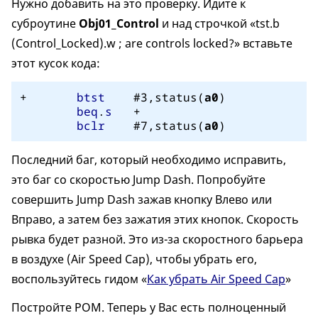
Нужно добавить на это проверку. Идите к
суброутине
Obj01_Control
и над строчкой «tst.b
(Control_Locked).w ; are controls locked?» вставьте
этот кусок кода:
+	
btst
    #3,status(
a0
)	
beq
.
s
	+		
bclr
	#7,status(
a0
)	
Последний баг, который необходимо исправить,
это баг со скоростью Jump Dash. Попробуйте
совершить Jump Dash зажав кнопку Влево или
Вправо, а затем без зажатия этих кнопок. Скорость
рывка будет разной. Это из-за скоростного барьера
в воздухе (Air Speed Cap), чтобы убрать его,
воспользуйтесь гидом «
Как убрать Air Speed Cap
»
Постройте РОМ. Теперь у Вас есть полноценный