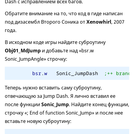
Dash с исправлением всех багов.
Обратите внимание на то, что код в гиде написан
под дизасембл Второго Соника от
Xenowhirl
, 2007
года.
В исходном коде игры найдите суброутину
Obj01_MdJump
и добавьте над «bsr.w
Sonic_JumpAngle» строчку:
bsr
.
w
   Sonic_JumpDash  
;++ branch
Теперь нужно вставить саму суброутину,
отвечающую за Jump Dash. Я лично вставил ее
после функции
Sonic_Jump
. Найдите конец функции,
строчку «; End of function Sonic_Jump» и после нее
вставьте новую суброутину: