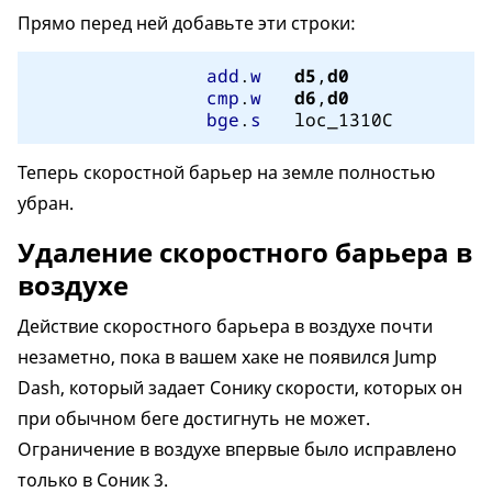
Прямо перед ней добавьте эти строки:
add
.
w
d5
,
d0
cmp
.
w
d6
,
d0
bge
.
s
	loc_1310C
Теперь скоростной барьер на земле полностью
убран.
Удаление скоростного барьера в
воздухе
Действие скоростного барьера в воздухе почти
незаметно, пока в вашем хаке не появился Jump
Dash, который задает Сонику скорости, которых он
при обычном беге достигнуть не может.
Ограничение в воздухе впервые было исправлено
только в Соник 3.