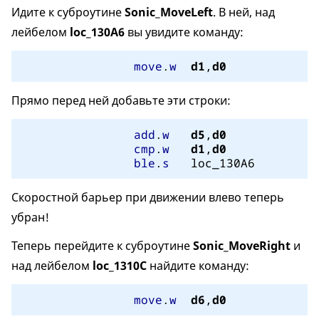
Идите к суброутине
Sonic_MoveLeft
. В ней, над
лейбелом
loc_130A6
вы увидите команду:
move
.
w
d1
,
d0
Прямо перед ней добавьте эти строки:
add
.
w
d5
,
d0
cmp
.
w
d1
,
d0
ble
.
s
	loc_130A6
Скоростной барьер при движении влево теперь
убран!
Теперь перейдите к суброутине
Sonic_MoveRight
и
над лейбелом
loc_1310C
найдите команду:
move
.
w
d6
,
d0