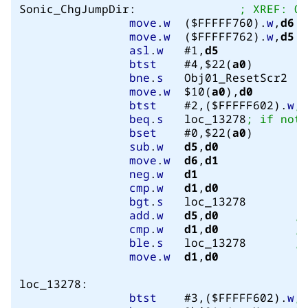
Sonic_ChgJumpDir:		
; XREF: Ob
move
.
w
	($FFFFF760).
w
,
d6
move
.
w
	($FFFFF762).
w
,
d5
asl
.
w
	#1,
d5
btst
	#4,$22(
a0
)	

bne
.
s
	Obj01_ResetScr2	

move
.
w
	$10(
a0
),
d0
btst
	#2,($FFFFF602).
w
beq
.
s
	loc_13278
bset
	#0,$22(
a0
)	

sub
.
w
d5
,
d0
move
.
w
d6
,
d1
neg
.
w
d1
cmp
.
w
d1
,
d0
bgt
.
s
	loc_13278	

add
.
w
d5
,
d0
; 
cmp
.
w
d1
,
d0
; 
ble
.
s
	loc_13278	
move
.
w
d1
,
d0
loc_13278:

btst
	#3,($FFFFF602).
w