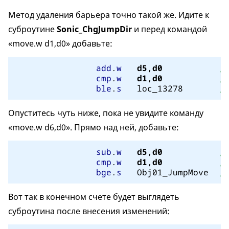
Метод удаления барьера точно такой же. Идите к
суброутине
Sonic_ChgJumpDir
и перед командой
«move.w d1,d0» добавьте:
add
.
w
d5
,
d0
; 
cmp
.
w
d1
,
d0
; 
ble
.
s
	loc_13278	
; 
Опуститесь чуть ниже, пока не увидите команду
«move.w d6,d0». Прямо над ней, добавьте:
sub
.
w
d5
,
d0
; 
cmp
.
w
d1
,
d0
; 
bge
.
s
	Obj01_JumpMove	
; 
Вот так в конечном счете будет выглядеть
суброутина после внесения изменений: