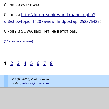
С новым счастьем!
С новым
http://forum.sonic-world.ru/index.php?
s=&showtopic=14207&view=findpost&p=252376427
!
С новым SQWA вас!
Нет, не в этот раз.
(11 комментариев)
1
2
3
4
5
6
7
8
© 2004-2026, Vladikcomper
E-Mail:
rubstov@gmail.com