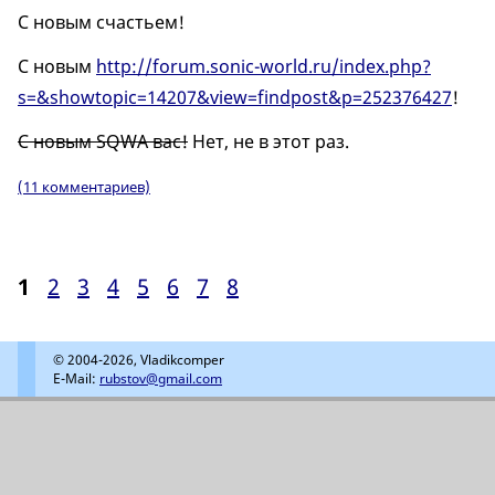
С новым счастьем!
С новым
http://forum.sonic-world.ru/index.php?
s=&showtopic=14207&view=findpost&p=252376427
!
С новым SQWA вас!
Нет, не в этот раз.
(11 комментариев)
1
2
3
4
5
6
7
8
© 2004-2026, Vladikcomper
E-Mail:
rubstov@gmail.com